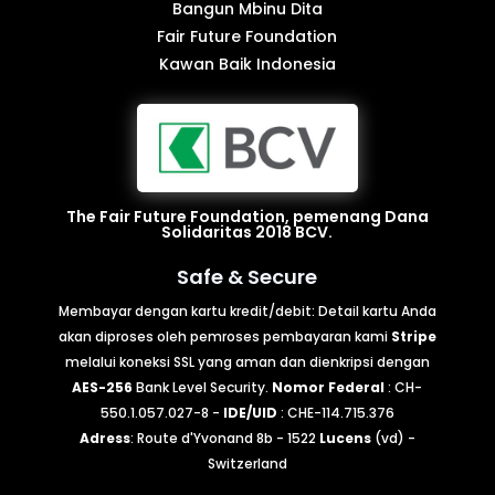
Bangun Mbinu Dita
Fair Future Foundation
Kawan Baik Indonesia
The Fair Future Foundation, pemenang Dana
Solidaritas 2018 BCV.
Safe & Secure
Membayar dengan kartu kredit/debit: Detail kartu Anda
akan diproses oleh pemroses pembayaran kami
Stripe
melalui koneksi SSL yang aman dan dienkripsi dengan
AES-256
Bank Level Security.
Nomor Federal
: CH-
550.1.057.027-8 -
IDE/UID
: CHE-114.715.376
Adress
: Route d'Yvonand 8b - 1522
Lucens
(vd) -
Switzerland